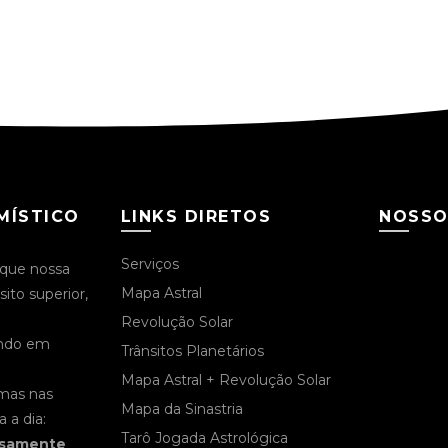
MÍSTICO
LINKS DIRETOS
NOSSO
Serviços
 que nossa
Mapa Astral
to superior,
Revolução Solar
ando em
Trânsitos Planetários
Mapa Astral + Revolução Solar
 mas nas
Mapa da Sinastria
 a dia:
Tarô Jogada Astrológica
osamente