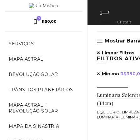
FECHAR
0
R$
0,00
Início
Cristais
TRO DE PREÇO
Mostrar Barra
SERVIÇOS
s
Limpar Filtros
00
-
R$
130,00
FILTROS ATI
MAPA ASTRAL
0,00
-
R$
260,00
Minimo
R$
390,
REVOLUÇÃO SOLAR
0,00
-
R$
390,00
0,00
-
R$
520,00
TRÂNSITOS PLANETÁRIOS
ESGOTADO
Luminaria Selenit
0,00
+
(34cm)
MAPA ASTRAL +
REVOLUÇÃO SOLAR
,
EQUILIBRIO
LIMPEZA
,
LUMINARIA
LUMINARI
MAPA DA SINASTRIA
Leia mais