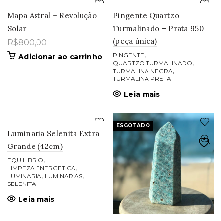
ESGOTADO
Mapa Astral + Revolução
Pingente Quartzo
Solar
Turmalinado – Prata 950
(peça única)
R$
800,00
,
PINGENTE
Adicionar ao carrinho
,
QUARTZO TURMALINADO
,
TURMALINA NEGRA
TURMALINA PRETA
Leia mais
ESGOTADO
ESGOTADO
Luminaria Selenita Extra
Grande (42cm)
,
EQUILIBRIO
,
LIMPEZA ENERGETICA
,
,
LUMINARIA
LUMINARIAS
SELENITA
Leia mais