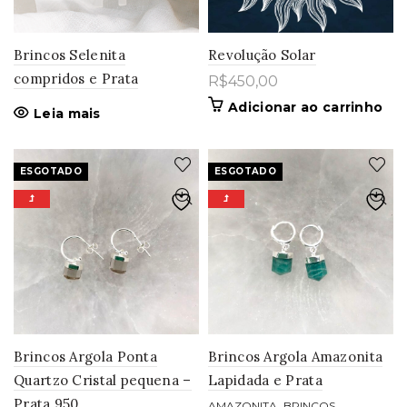
Brincos Selenita
Revolução Solar
compridos e Prata
R$
450,00
Adicionar ao carrinho
Leia mais
ESGOTADO
ESGOTADO
Brincos Argola Ponta
Brincos Argola Amazonita
Quartzo Cristal pequena –
Lapidada e Prata
Prata 950
,
AMAZONITA
BRINCOS