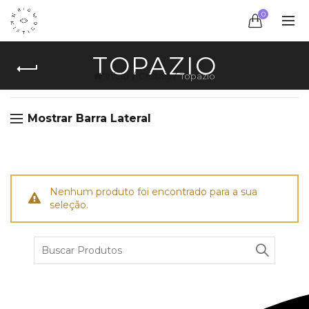
0
TOPAZIO
Início
Cristais
Topazio
Mostrar Barra Lateral
Nenhum produto foi encontrado para a sua
seleção.
Procurar
por: