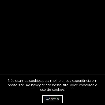
Nós usamos cookies para melhorar sua experiência em
Rio Místico® 2024 - Direitos Reservados
nosso site. Ao navegar em nosso site, você concorda o
CNPJ: 30.378.907/0001-50
uso de cookies.
ACEITAR