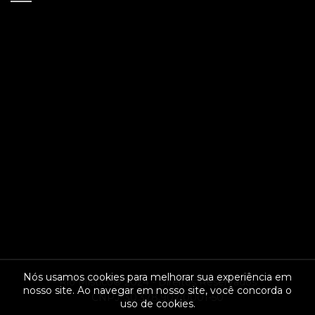
Nós usamos cookies para melhorar sua experiência em
Rio Místico® 2024 - Direitos Reservados
nosso site. Ao navegar em nosso site, você concorda o
CNPJ: 30.378.907/0001-50
uso de cookies.